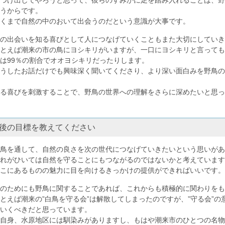
うからです。
くまで自然の中のおいて出会うのだという意識が大事です。
の出会いを知る喜びとして人につなげていくこともまた大切にしていき
とえば潮来の市の鳥にヨシキリがいますが、一口にヨシキリと言っても
は99％の割合でオオヨシキリだったりします。
うしたお話だけでも興味深く聞いてくださり、より深い面白みを野鳥の
る喜びを刺激することで、野鳥の世界への理解をさらに深めたいと思っ
後の目標を教えてください
鳥を通して、自然の良さを次の世代につなげていきたいという思いがあ
れがひいては自然を守ることにもつながるのではないかと考えています
こにあるものの魅力に目を向けるきっかけの提供ができればいいです。
のためにも野鳥に関することであれば、これからも積極的に関わりをも
えば潮来の”白鳥を守る会”は解散してしまったのですが、”守る会”の
いくべきだと思っています。
自身、水原地区には馴染みがありますし、もはや潮来市のひとつの名物