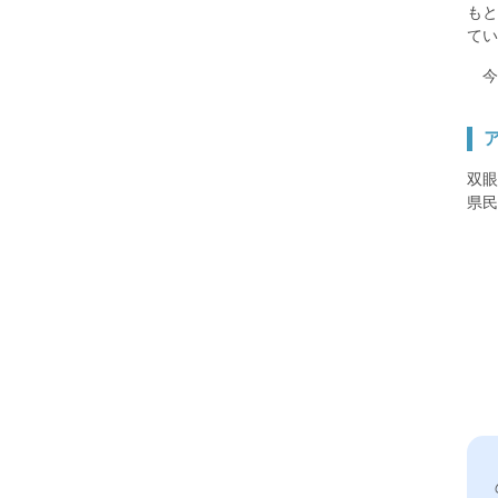
もと
てい
今
双眼
県民