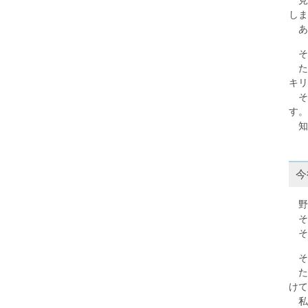
しま
あ
そ
た
キリ
そ
す。
知
今
野
そ
そ
そ
たと
けて
私