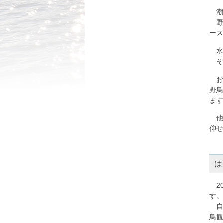
潮
野
ース
水
そ
お
野鳥
ます
他
仰せ
は
2
す。
自
鳥観