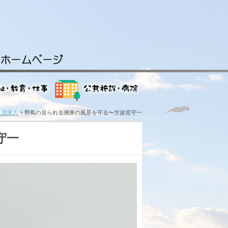
き潮来人
野鳥の見られる潮来の風景を守る〜方波見守一
守一