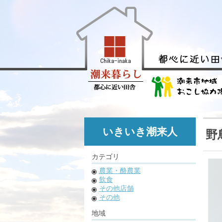
いきいき潮来人
野
カテゴリ
農業・酪農業
飲食
その他店舗
その他
地域