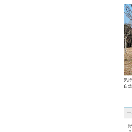
気持
自然
一
野
見