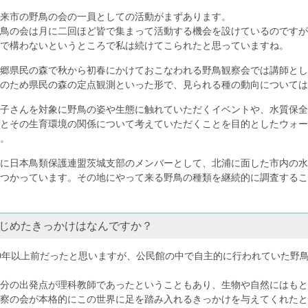
来市の野鳥の会の一員としての活動がまずあります。
鳥の会は月に二回ほど皆で集まって活動する機会を設けているのですが
で構わないというところで私は続けてこられたと思っていますね。
郷県民の森で秋から初春にかけておこなわれる野鳥観察会では講師とし
のため県民の森の定点観測といった形で、見られる種の動向については
子さんを対象に野鳥の姿や生態に触れていただくイベントや、水質保全
とその生育環境の関係について考えていただくことを目的としたウォー
。
に日本鳥類保護連盟茨城支部のメンバーとして、北浦に面した市内の水
つかっています。その地にやって来る野鳥の種類を継続的に調査するこ
じめたきっかけはなんですか？
0年以上前だったと思いますが、公民館の中で自主的に行われていた野
分の出発点が理科教師であったということもあり、生物や自然にはもと
察の会が本格的にこの世界に足を踏み入れるきっかけを与えてくれた