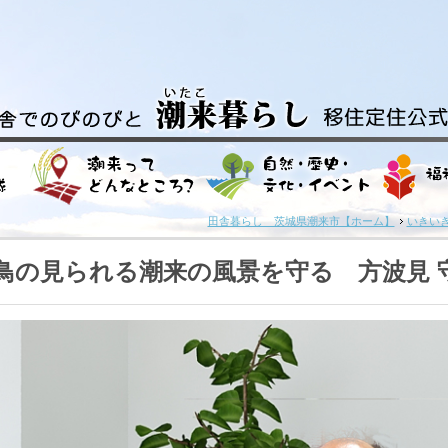
田舎暮らし 茨城県潮来市【ホーム】
いきい
鳥の見られる潮来の風景を守る 方波見 