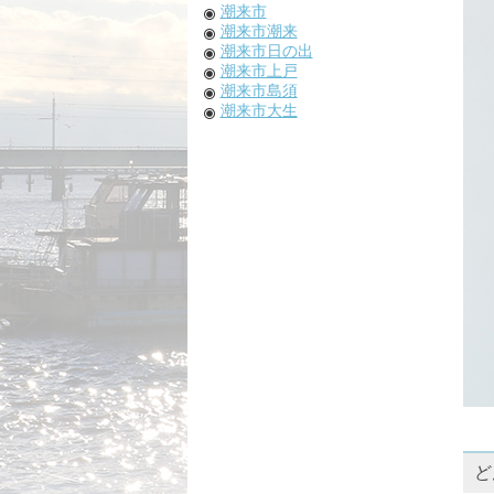
潮来市
潮来市潮来
潮来市日の出
潮来市上戸
潮来市島須
潮来市大生
ど