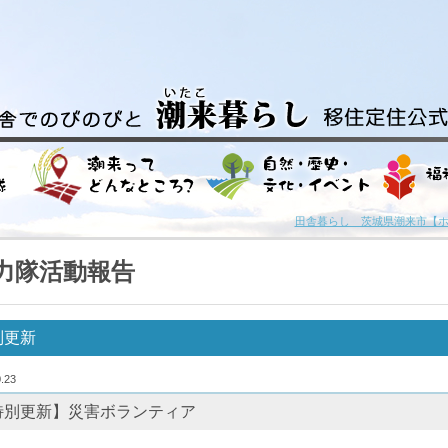
田舎暮らし 茨城県潮来市【
力隊活動報告
別更新
.23
特別更新】災害ボランティア