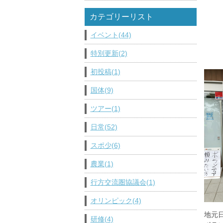
カテゴリーリスト
イベント(44)
特別更新(2)
初投稿(1)
国体(9)
ツアー(1)
日常(52)
スポ少(6)
農業(1)
行方交流圏協議会(1)
オリンピック(4)
地元
研修(4)