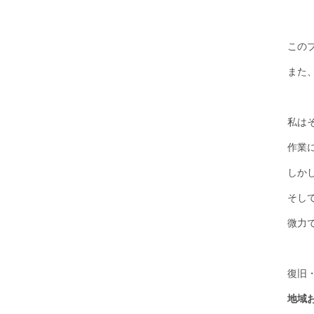
この
また
私は
作業
しか
そし
微力
復旧
地域