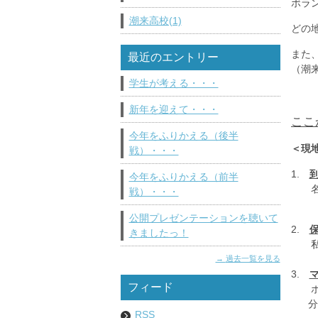
ボラ
潮来高校(1)
どの
また
最近のエントリー
（潮
学生が考える・・・
新年を迎えて・・・
ここ
今年をふりかえる（後半
＜現
戦）・・・
1.
今年をふりかえる（前半
名前
戦）・・・
公開プレゼンテーションを聴いて
2.
きましたっ！
私の
過去一覧を見る
3.
フィード
ボラ
分け
RSS