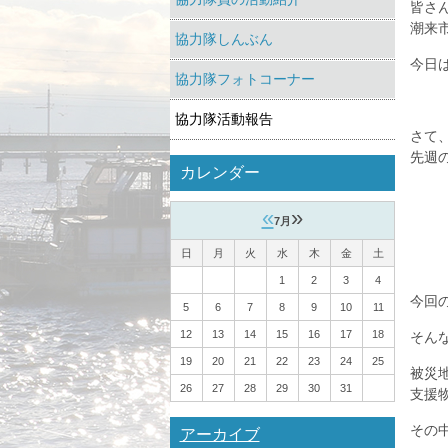
皆さ
潮来
協力隊しんぶん
今日
協力隊フォトコーナー
協力隊活動報告
さて
先週
カレンダー
«
»
7月
「ま
日
月
火
水
木
金
土
1
2
3
4
今回
5
6
7
8
9
10
11
12
13
14
15
16
17
18
そん
19
20
21
22
23
24
25
被災
26
27
28
29
30
31
支援
その
アーカイブ