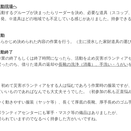
活動現場へ
するグループが決まったらリーダーを決め、必要な道具（スコップ、
。※道具はどの地域でも不足している感じがありました。持参できる
活動
かじめ決められた内容の作業を行う。（主に浸水した家財道具の運び
活動終了
の終了もしくは終了時間になったら、活動を止め災害ボランティアセ
たのち、借りた道具の返却や
長靴の洗浄（消毒）、手洗い・うがい
、初めて災害ボランテ
ィアをする人は悩むであろう作業時の服装ですが
ていいものであればなんでも大丈夫そうでした。（初参加の私も正直悩
かく動きやすい服装（ヤッケ等）、長くて厚底の長靴、厚手長めのゴム
ボランティアセンターにも軍手・マスク等の備品はありましたが、
限られていますのでなるべく持参した方がいいですね。