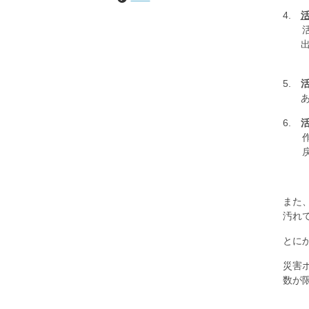
4.
活動
出発
5.
あら
6.
作業
戻っ
また
汚れ
とに
災害
数が