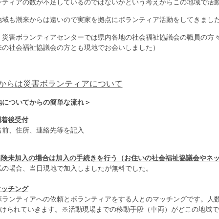
ンティアの数が不足しているのではないかという考えからこの地域で活
地域も潮来からは遠いので実家を拠点にボランティア活動をしてきまし
、災害ボランティアセンターでは
県内各地の社会福祉協議会の職員の方
来の社会福祉協議会の方とも現地でお会いしました）
からは災害ボランティアについて
地についてからの簡単な流れ＞
到着後受付
、住所、連絡先等を記入
保険未加入の場合は加入の手続きを行う（お住いの社会福祉協議会やネ
場合、当日現地で加入しましたが無料でした。
マッチング
ンティアへの依頼とボランティアをする人とのマッチングです。人数
られていきます。※活動現場までの移動手段（車両）がどこの地域で