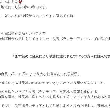
んこんにちは
市地域おこし協力隊の森山です。
は、久しぶりの快晴かつ過ごしやすい気温ですね。
、今回は特別更新ということで
の金曜日から活動をしてきました「災害ボランティア」についての話で
ず初めに台風により被害に遭われたすべての方々に謹んでお見
の台風15号・19号により甚大な被害があった茨城県。
な状況にある被災地のために何かできないかという想いがありました。
地の支援といっても災害ボランティア、被災地の情報を発信する、
物資を送る、被災地（産）のものを購入する等さまざまな方法があると
中で今回、災害ボランティアとして活動しようと決めた理由は、東日本