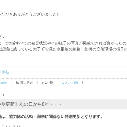
いただきありがとうございました‼
記＞
は、3地域すべての被災状況やその様子の写真が掲載できれば良かったの
に記憶に残っている大子町で見た水郡線の線路・鉄橋の崩落現場の様子
別更新
alink
by 森山健吾
at 14:40
コメント(0)
.11
特別更新】あの日から8年・・・
回は、協力隊の活動・潮来
に関係ない特別更新となります。
んこんにちは。