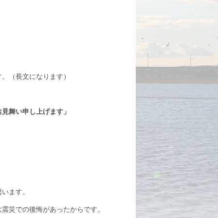
す。（長文になります）
舞い申し上げます」
思います。
大震災での後悔があったからです。