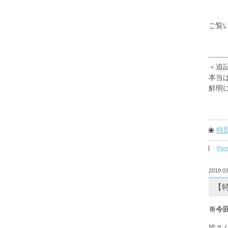
ご覧
＜追
本当
鮮明
特
Perm
2019.03
【
※今
皆さ