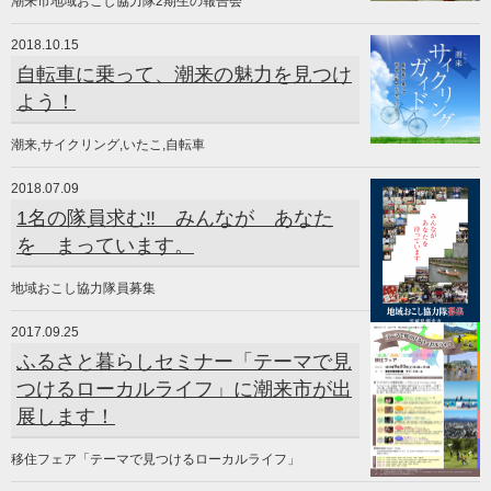
潮来市地域おこし協力隊2期生の報告会
2018.10.15
自転車に乗って、潮来の魅力を見つけ
よう！
潮来,サイクリング,いたこ,自転車
2018.07.09
1名の隊員求む‼ みんなが あなた
を まっています。
地域おこし協力隊員募集
2017.09.25
ふるさと暮らしセミナー「テーマで見
つけるローカルライフ」に潮来市が出
展します！
移住フェア「テーマで見つけるローカルライフ」