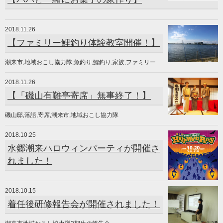
2018.11.26
【ファミリー鯉釣り体験教室開催！】
潮来市,地域おこし協力隊,魚釣り,鯉釣り,家族,ファミリー
2018.11.26
【「磯山有難亭寄席」無事終了！】
磯山邸,落語,寄席,潮来市,地域おこし協力隊
2018.10.25
水郷潮来ハロウィンパーティが開催さ
れました！
2018.10.15
着任後研修報告会が開催されました！