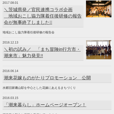
2017.08.01
＼茨城県発／官民連携コラボ企画
地域おこし協力隊着任後研修の報告
会が無事終了しました❕❕
地域おこし協力隊着任後研修の報告会
2016.12.13
＼初の試み／ 「まち冒険in行方市・
潮来市」魅力発見!!
2016.06.14
潮来花嫁ものがたりプロモーション 公開
水郷旧家磯山邸を中心とした花嫁にあえるまちづくり
2016.03.15
「潮来暮らし」ホームページオープン！