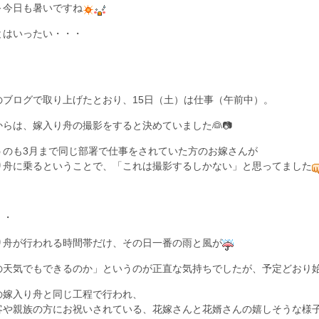
～今日も暑いですね
とはいったい・・・
のブログで取り上げたとおり、15日（土）は仕事（午前中）。
からは、嫁入り舟の撮影をすると決めていました👰📷
うのも3月まで同じ部署で仕事をされていた方のお嫁さんが
り舟に乗るということで、「これは撮影するしかない」と思ってました
・・
り舟が行われる時間帯だけ、その日一番の雨と風が
の天気でもできるのか」というのが正直な気持ちでしたが、予定どおり
の嫁入り舟と同じ工程で行われ、
客や親族の方にお祝いされている、花嫁さんと花婿さんの嬉しそうな様