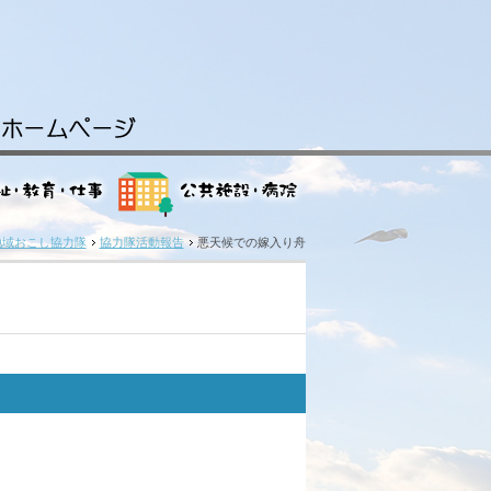
地域おこし協力隊
協力隊活動報告
悪天候での嫁入り舟