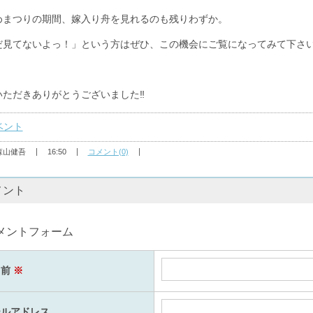
めまつりの期間、嫁入り舟を見れるのも残りわずか。
だ見てないよっ！」という方はぜひ、この機会にご覧になってみて下さ
いただきありがとうございました‼
ベント
森山健吾
16:50
コメント(0)
メント
メントフォーム
名前
※
ールアドレス