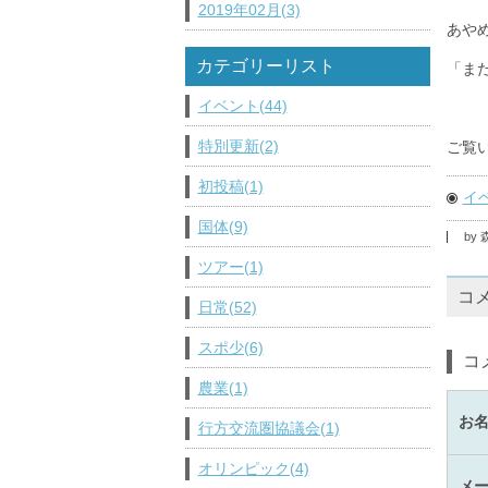
2019年02月(3)
あや
カテゴリーリスト
「ま
イベント(44)
特別更新(2)
ご覧
初投稿(1)
イ
国体(9)
by
ツアー(1)
コ
日常(52)
スポ少(6)
コ
農業(1)
お
行方交流圏協議会(1)
オリンピック(4)
メ