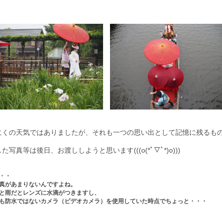
にくの天気ではありましたが、それも一つの思い出として記憶に残るも
た写真等は後日、お渡ししようと思います(((o(*ﾟ▽ﾟ*)o)))
・・
真があまりないんですよね。
と雨だとレンズに水滴がつきますし、
も防水ではないカメラ（ビデオカメラ）を使用していた時点でちょっと・・・