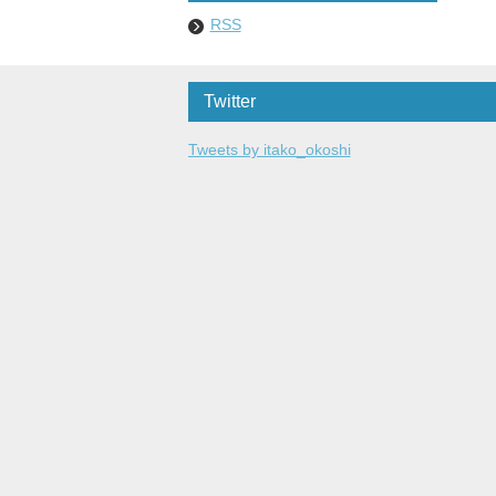
RSS
Twitter
Tweets by itako_okoshi