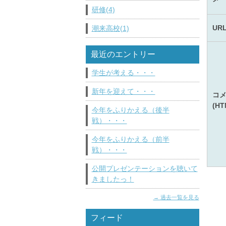
研修(4)
UR
潮来高校(1)
最近のエントリー
学生が考える・・・
新年を迎えて・・・
コ
(H
今年をふりかえる（後半
戦）・・・
今年をふりかえる（前半
戦）・・・
公開プレゼンテーションを聴いて
きましたっ！
過去一覧を見る
フィード