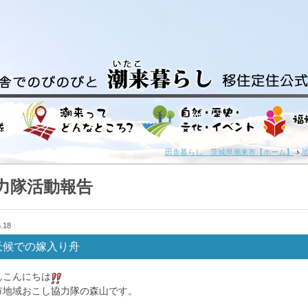
田舎暮らし 茨城県潮来市【ホーム】
力隊活動報告
.18
天候での嫁入り舟
んこんにちは
市地域おこし協力隊の森山です。