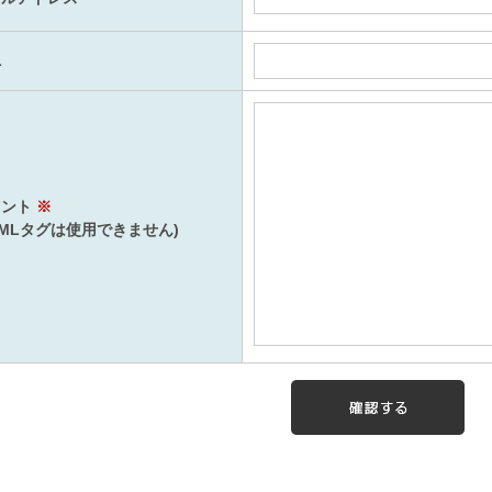
L
メント
※
TMLタグは使用できません)