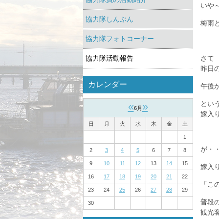
いや
協力隊しんぶん
梅雨
協力隊フォトコーナー
協力隊活動報告
さて
昨日
カレンダー
午後
とい
«
»
6月
嫁入
日
月
火
水
木
金
土
1
が・
2
3
4
5
6
7
8
9
10
11
12
13
14
15
嫁入
16
17
18
19
20
21
22
「こ
23
24
25
26
27
28
29
普段
30
観光