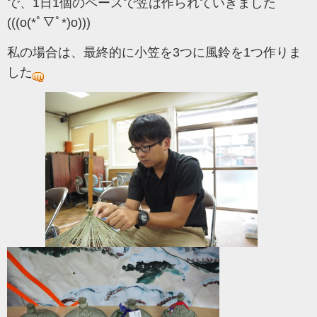
で、1日1個のペースで笠は作られていきました
(((o(*ﾟ▽ﾟ*)o)))
私の場合は、最終的に小笠を3つに風鈴を1つ作りま
した